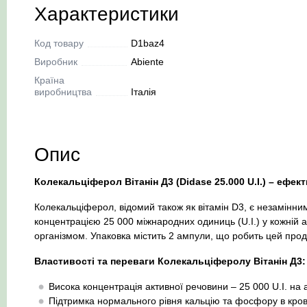
Характеристики
Код товару
D1baz4
Виробник
Abiente
Країна
виробництва
Італія
Опис
Колекальціферол Вітанін Д3 (Didase 25.000 U.I.) – ефек
Колекальціферол, відомий також як вітамін D3, є незамінним
концентрацією 25 000 міжнародних одиниць (U.I.) у кожній 
організмом. Упаковка містить 2 ампули, що робить цей прод
Властивості та переваги Колекальціферолу Вітанін Д3:
Висока концентрація активної речовини – 25 000 U.I. на 
Підтримка нормального рівня кальцію та фосфору в кров