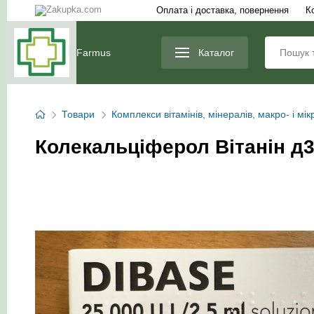
Оплата і доставка, повернення
К
Farmus
Каталог
Товари
Комплекси вітамінів, мінералів, макро- і мі
Колекальціферол Вітанін д3 