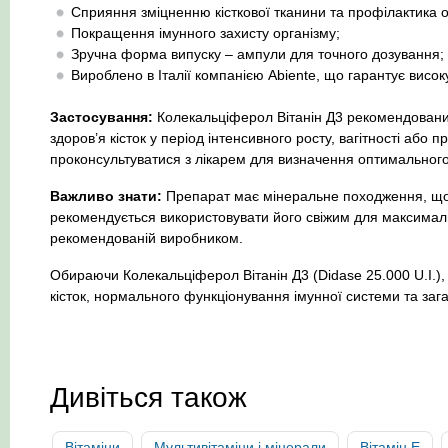
Сприяння зміцненню кісткової тканини та профілактика 
Покращення імунного захисту організму;
Зручна форма випуску – ампули для точного дозування;
Вироблено в Італії компанією Abiente, що гарантує високу
Застосування:
Колекальціферол Вітанін Д3 рекомендований
здоров’я кісток у період інтенсивного росту, вагітності або 
проконсультуватися з лікарем для визначення оптимального 
Важливо знати:
Препарат має мінеральне походження, що з
рекомендується використовувати його свіжим для максимальн
рекомендованій виробником.
Обираючи Колекальціферол Вітанін Д3 (Didase 25.000 U.I.), 
кісток, нормального функціонування імунної системи та заг
Дивіться також
Вітаміни
Мультивітаміни і мінерали
Вітамін Е