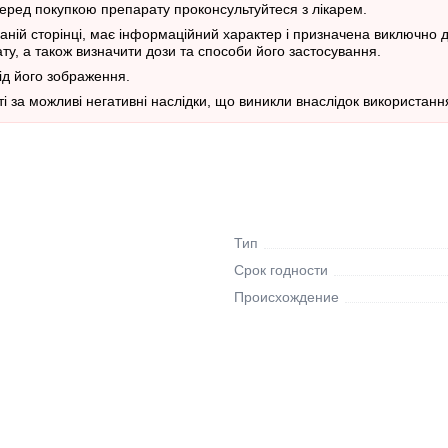
еред покупкою препарату проконсультуйтеся з лікарем.
даній сторінці, має інформаційний характер і призначена виключно
у, а також визначити дози та способи його застосування.
від його зображення.
і за можливі негативні наслідки, що виникли внаслідок використання
Тип
Срок годности
Происхождение