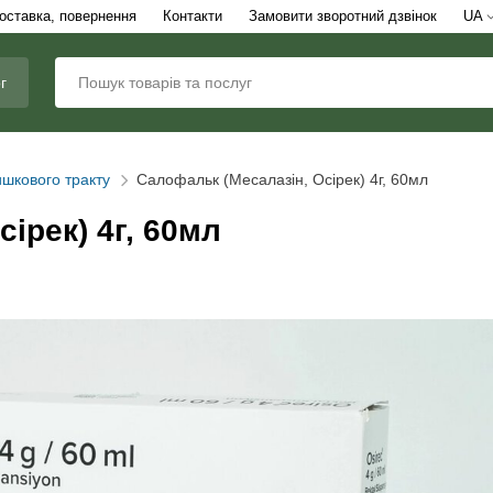
доставка, повернення
Контакти
Замовити зворотний дзвінок
UA
г
шкового тракту
Салофальк (Месалазін, Осірек) 4г, 60мл
ірек) 4г, 60мл